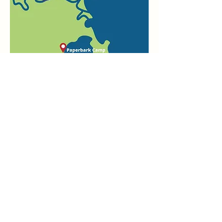
Berry Historic Village
Paperbark Camp
Cape St George Lighthouse House