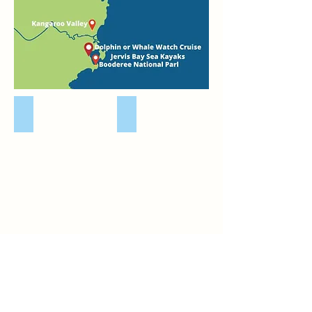
Seacliff Bridge
Collangatta Estate Winery
Point Perpendicular Lighthouse
Jervis Bay Kayak Tours